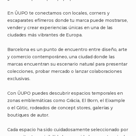
En
ÛUPO
te
conectamos
con
locales
​,​
corners
y
escaparates
efímeros
donde
tu
marca
puede
mostrarse
​,​
vender
y
crear
experiencias
únicas
en
una
de
las
ciudades
más
vibrantes
de
Europa.
Barcelona
es
un
punto
de
encuentro
entre
diseño
​,​
arte
y
comercio
contemporáneo
​,​
una
ciudad
donde
las
marcas
encuentran
su
escenario
natural
para
presentar
colecciones
​,​
probar
mercado
o
lanzar
colaboraciones
exclusivas.
Con
ÛUPO
puedes
descubrir
espacios
temporales
en
zonas
emblemáticas
como
Gràcia
​,​
El
Born
​,​
el
Eixample
o
el
Gòtic
​,​
rodeados
de
concept
stores
​,​
galerías
y
boutiques
de
autor.
Cada
espacio
ha
sido
cuidadosamente
seleccionado
por