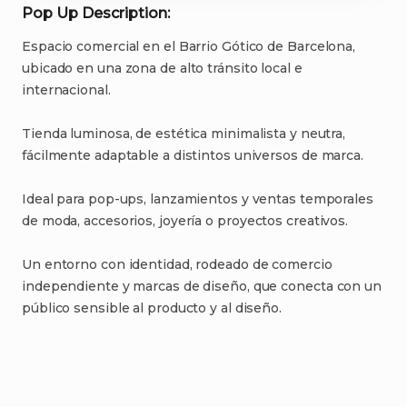
Pop Up Description:
Espacio
comercial
en
el
Barrio
Gótico
de
Barcelona
​,​
ubicado
en
una
zona
de
alto
tránsito
local
e
internacional.
Tienda
luminosa
​,​
de
estética
minimalista
y
neutra
​,​
fácilmente
adaptable
a
distintos
universos
de
marca.
Ideal
para
pop-ups
​,​
lanzamientos
y
ventas
temporales
de
moda
​,​
accesorios
​,​
joyería
o
proyectos
creativos.
Un
entorno
con
identidad
​,​
rodeado
de
comercio
independiente
y
marcas
de
diseño
​,​
que
conecta
con
un
público
sensible
al
producto
y
al
diseño.