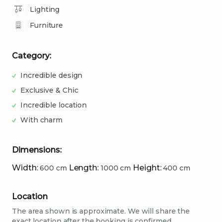
Lighting
Furniture
Category:
Incredible design
Exclusive & Chic
Incredible location
With charm
Dimensions:
Width
:
Length
:
Height
:
600
cm
1000
cm
400
cm
Location
The area shown is approximate. We will share the
exact location after the booking is confirmed.