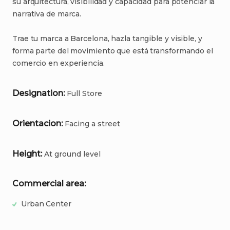
su
arquitectura
​,​
visibilidad
y
capacidad
para
potenciar
la
narrativa
de
marca.
Trae
tu
marca
a
Barcelona
​,​
hazla
tangible
y
visible
​,​
y
forma
parte
del
movimiento
que
está
transformando
el
comercio
en
experiencia.
Designation:
Full
Store
Orientacion:
Facing
a
street
Height:
At
ground
level
Commercial area:
Urban Center