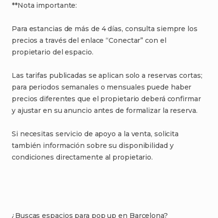
**Nota
importante:
Para
estancias
de
más
de
4
días
​,​
consulta
siempre
los
precios
a
través
del
enlace
“Conectar”
con
el
propietario
del
espacio.
Las
tarifas
publicadas
se
aplican
solo
a
reservas
cortas;
para
periodos
semanales
o
mensuales
puede
haber
precios
diferentes
que
el
propietario
deberá
confirmar
y
ajustar
en
su
anuncio
antes
de
formalizar
la
reserva.
Si
necesitas
servicio
de
apoyo
a
la
venta
​,​
solicita
también
información
sobre
su
disponibilidad
y
condiciones
directamente
al
propietario.
¿Buscas
espacios
para
pop
up
en
Barcelona?