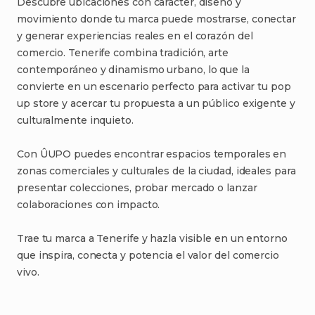
Descubre
ubicaciones
con
carácter
​,​
diseño
y
movimiento
donde
tu
marca
puede
mostrarse
​,​
conectar
y
generar
experiencias
reales
en
el
corazón
del
comercio.
Tenerife
combina
tradición
​,​
arte
contemporáneo
y
dinamismo
urbano
​,​
lo
que
la
convierte
en
un
escenario
perfecto
para
activar
tu
pop
up
store
y
acercar
tu
propuesta
a
un
público
exigente
y
culturalmente
inquieto.
Con
ÛUPO
puedes
encontrar
espacios
temporales
en
zonas
comerciales
y
culturales
de
la
ciudad
​,​
ideales
para
presentar
colecciones
​,​
probar
mercado
o
lanzar
colaboraciones
con
impacto.
Trae
tu
marca
a
Tenerife
y
hazla
visible
en
un
entorno
que
inspira
​,​
conecta
y
potencia
el
valor
del
comercio
vivo.