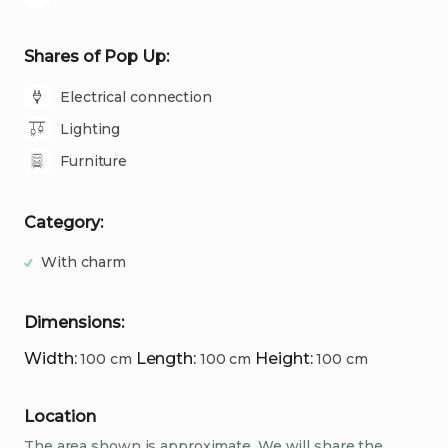
Shares of Pop Up:
Electrical connection
Lighting
Furniture
Category:
With charm
Dimensions:
Width
:
Length
:
Height
:
100
cm
100
cm
100
cm
Location
The area shown is approximate. We will share the