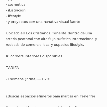
•⁠
⁠cosmética
•⁠
⁠ilustración
•⁠
⁠lifestyle
•⁠
⁠y
proyectos
con
una
narrativa
visual
fuerte
Ubicado
en
Los
Cristianos
​,​
Tenerife
​,​
dentro
de
una
arteria
peatonal
con
alto
flujo
turístico
internacional
y
rodeado
de
comercio
local
y
espacios
lifestyle.
10
corners
interiores
disponibles.
TARIFA
•⁠
⁠1
semana
(7
días)
—
112
€
¿Buscas
espacios
efímeros
para
marcas
en
Tenerife?