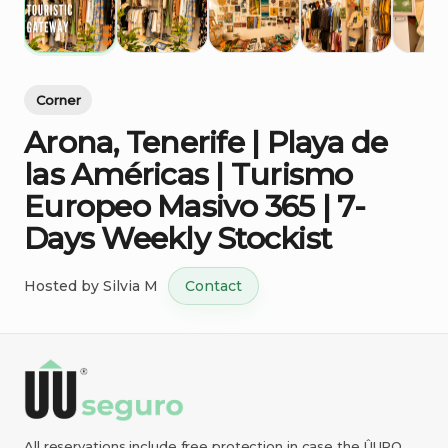
Corner
Arona
​,​
Tenerife
|
Playa
de
las
Américas
|
Turismo
Europeo
Masivo
365
|
7-
Days
Weekly
Stockist
Hosted by
Silvia M
Contact
All reservations include free protection in case the ÛUPO