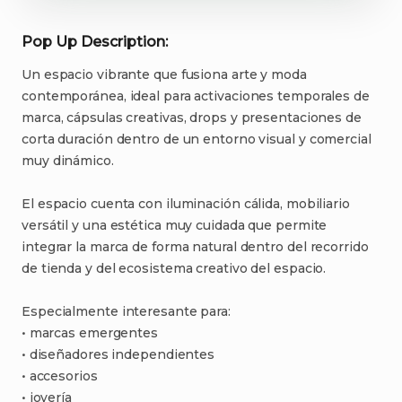
Pop Up Description:
Un
espacio
vibrante
que
fusiona
arte
y
moda
contemporánea
​,​
ideal
para
activaciones
temporales
de
marca
​,​
cápsulas
creativas
​,​
drops
y
presentaciones
de
corta
duración
dentro
de
un
entorno
visual
y
comercial
muy
dinámico.
El
espacio
cuenta
con
iluminación
cálida
​,​
mobiliario
versátil
y
una
estética
muy
cuidada
que
permite
integrar
la
marca
de
forma
natural
dentro
del
recorrido
de
tienda
y
del
ecosistema
creativo
del
espacio.
Especialmente
interesante
para:
•⁠
⁠marcas
emergentes
•⁠
⁠diseñadores
independientes
•⁠
⁠accesorios
•⁠
⁠joyería